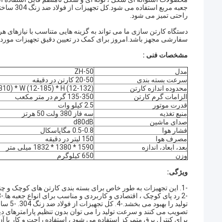
جعبه مربع
راحتی تمیز می شود.
دستگاه کارتن سازی ما می تواند به گزینه هایی متناسب با نیازهای هر 
سفارشی مجهز باشد.امروز برای کمک در تعیین دقیق تجهیزات مورد نیا
مشخصات فنی :
مدل
ZH-50
سرعت بسته بندی
20-50 کارتن در دقیقه
محدوده اندازه کارتن
L (40-310) * W (12-185) * H (12-132) م
الزامات گرم کارتن
135-350 گرم در متر مکعب
قدرت موتور
2.5 کیلو وات
منبع تغذیه
سه فاز 380 ولت 50 هرتز
صدای ماشین
d80dB
فشار هوا
0.5-0.8 مگاپاسکال
مصرف هوا
150 لیتر در دقیقه
بعد، ابعاد، اندازه
1590 * 1380 * 1832 میلی متر
وزن
650 کیلوگرم
ویژگی:
-1. این تجهیزات به طور خاص برای بسته بندی کارتن های کوچک و چند منظوره طراحی شده است.