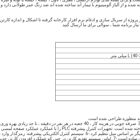
 استفاده می شود.کل تجهیزات از فولاد ضد زنگ 304 ساخته شده و از آلیاژ آلومینیوم با تیمار آند ساخته شده اند.ضد زنگ عمر طولانی دارد و
پروژه از سریال سازی و ادغام نرم افزار کارخانه گرفته تا اشکال و اندازه کارتن
ز برنامه شما ، سوالی برای ما ارسال کنید.
یلی متر
-2 رد پای کوچک ، اقتصادی و کاربردی و مناسب برای انواع جعبه ها.-3. صرفه جویی در هزینه کار ، 40 جعبه در هر نفر در دقیقه ، تا حد زیادی بهره وری
تولید را بهبود می بخشد.-4. کل تجهیزات از فولاد ضد زنگ 304. -5 ساخته شده است. تجهیزات کنترل پیشرفته PLC را با عملکرد عملکرد صفحه لمسی
تصویب می کنند و سرعت تولید را می توان بدون تنظیم پارامترهای دیگر بر اساس میل تنظیم کرد.-6. سیستم کنترل الکتریکی پیشرفته: رمزگذ
برای کنترل برق متمرکز استفاده می شود ، استفاده راحت و کار با آن ساده است.-7. اولین سیستم تغذیه کارتن در چین که عملکرد افزودن کارتن ج