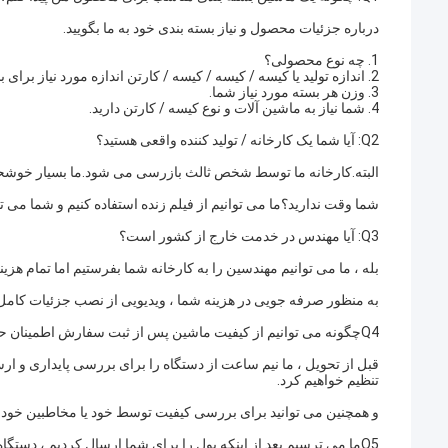
درباره جزئیات محصول و نیاز بسته بندی خود به ما بگویید.
1. چه نوع محصولی؟
2. اندازه تولید یا کیسه / کیسه / کیسه / کارتن اندازه مورد نیاز برای بسته بندی محصول (طول ، عرض).
3. وزن هر بسته مورد نیاز شما.
4. شما نیاز به ماشین آلات و نوع کیسه / کارتن دارید.
Q2: آیا شما یک کارخانه / تولید کننده واقعی هستید؟
البته.کارخانه ما توسط شخص ثالث بازرسی می شود.ما بسیار خوشحال م
شما وقت ندارید؟ما می توانیم از فیلم زنده استفاده کنیم و شما می توا
Q3: آیا مهندس در خدمت خارج از کشور است؟
بله ، ما می توانیم مهندسین را به کارخانه شما بفرستیم اما تمام هزی
به منظور صرفه جویی در هزینه شما ، ویدیویی از نصب جزئیات کامل م
Q4چگونه می توانیم از کیفیت ماشین پس از ثبت سفارش اطمینان حاصل کنیم؟
قبل از تحویل ، ما نیم ساعت از دستگاه را برای بررسی پایداری و ارس
تنظیم خواهیم کرد.
و همچنین می توانید برای بررسی کیفیت توسط خود یا مخاطبین خود د
Q5ما می ترسیم بعد از اینکه پول را برای شما ارسال کردیم ، دستگاه را برای ما ارسال نکنید؟