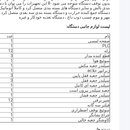
بدون توقف دستگاه متوجه می شود.-8 این 
بندی بالش و سایر دستگاه های بسته بندی متصل کرد و کاملاً اتوماتیک
مهر و موم چسب ذوب داغ ، دستگاه تغذیه خودکار و غیره
لیست لوازم جانبی دستگاه:
نام
عدد
صفحه لمسی
1
1
PLC
رله
12
قطع کننده مدار
3
سوئیچ هوا
1
سیلندر جعبه مکش
1
ژنراتور خلاac
1
سیلندر جعبه قفل پایین
3
سیلندر جعبه قفل
3
سیلندر جعبه ای کامل
1
جعبه سیلندر بیرون است
1
سیلندر جعبه فشار
1
شیر برقی
12
فیلتر سه گانه
1
سوئیچ توقف اضطراری
1
چراغ نشانگر
1
کاوشگر جعبه خالی
1
نمونه ها: