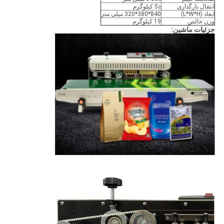
انتقال بارگذاری
≤5 کیلوگرم
ابعاد (L*W*H)
840*380*320 میلی متر
وزن خالص
19 کیلوگرم
جزئیات ماشین: