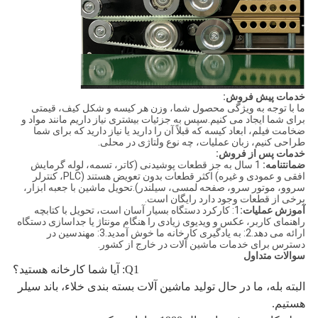
خدمات پیش فروش:
ما با توجه به ویژگی محصول شما، وزن هر کیسه و شکل کیف، قیمتی
برای شما ایجاد می کنیم.سپس به جزئیات بیشتری نیاز داریم مانند مواد و
ضخامت فیلم، ابعاد کیسه که قبلاً آن را دارید یا نیاز دارید که برای شما
طراحی کنیم، زبان عملیات، چه نوع ولتاژی در محلی.
خدمات پس از فروش:
ضمانتنامه:
1 سال به جز قطعات پوشیدنی (کاتر، تسمه، لوله گرمایش
افقی و عمودی و غیره) اکثر قطعات بدون تعویض هستند (PLC، کنترلر
سروو، موتور سرو، صفحه لمسی، سیلندر).تحویل ماشین با جعبه ابزار،
برخی از قطعات وجود دارد رایگان است.
آموزش عملیات:
1: کارکرد دستگاه بسیار آسان است، تحویل با کتابچه
راهنمای کاربر، عکس و ویدیوی زیادی را هنگام مونتاژ یا جداسازی دستگاه
ارائه می دهد.2: به یادگیری کارخانه ما خوش آمدید.3: مهندسین در
دسترس برای خدمات ماشین آلات در خارج از کشور.
سوالات متداول
Q1: آیا شما کارخانه هستید؟
البته بله، ما در حال تولید ماشین آلات بسته بندی خلاء، باند سیلر
هستیم.