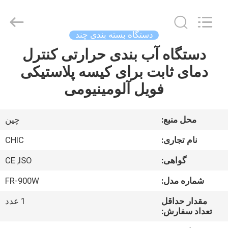
Xian
Yang
Chic
Machinery
Co.,
دستگاه بسته بندی چند
Ltd..
All
Rights
دستگاه آب بندی حرارتی کنترل
خونه
Reserved.
دمای ثابت برای کیسه پلاستیکی
محصولات
فویل آلومینیومی
درباره
محل منبع:
چین
ما
نام تجاری:
CHIC
گواهی:
CE ,ISO
بازدید
شماره مدل:
FR-900W
از
کارخانه
مقدار حداقل
1 عدد
تعداد سفارش: