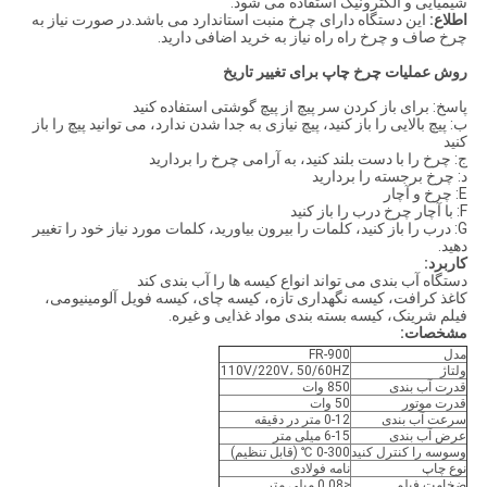
شیمیایی و الکترونیک استفاده می شود.
اطلاع:
این دستگاه دارای چرخ منبت استاندارد می باشد.در صورت نیاز به
چرخ صاف و چرخ راه راه نیاز به خرید اضافی دارید.
روش عملیات چرخ چاپ برای تغییر تاریخ
پاسخ: برای باز کردن سر پیچ از پیچ گوشتی استفاده کنید
ب: پیچ بالایی را باز کنید، پیچ نیازی به جدا شدن ندارد، می توانید پیچ ​​را باز
کنید
ج: چرخ را با دست بلند کنید، به آرامی چرخ را بردارید
د: چرخ برجسته را بردارید
E: چرخ و آچار
F: با آچار چرخ درب را باز کنید
G: درب را باز کنید، کلمات را بیرون بیاورید، کلمات مورد نیاز خود را تغییر
دهید.
کاربرد:
دستگاه آب بندی می تواند انواع کیسه ها را آب بندی کند
کاغذ کرافت، کیسه نگهداری تازه، کیسه چای، کیسه فویل آلومینیومی،
فیلم شرینک، کیسه بسته بندی مواد غذایی و غیره.
مشخصات:
مدل
FR-900
ولتاژ
110V/220V، 50/60HZ
قدرت آب بندی
850 وات
قدرت موتور
50 وات
سرعت آب بندی
0-12 متر در دقیقه
عرض آب بندی
6-15 میلی متر
وسوسه را کنترل کنید
0-300 ℃ (قابل تنظیم)
نوع چاپ
نامه فولادی
ضخامت فیلم
≤0.08 میلی متر