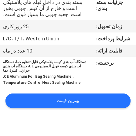
جزئیات بسته
بسته بندی در داخل فیلم های پلاستیکی
کنترل
بندی:
است و خارج از آن کیس چوبی بخور
کیفیت
است. جعبه چوبی ما بسیار قوی است،
زمان تحویل:
25 روز کاری
با
شرایط پرداخت:
L/C، T/T، Western Union
ما
قابلیت ارائه:
10 عدد در ماه
تماس
برجسته:
دستگاه آب بندی کیسه پلاستیکی قابل تنظیم دما، دستگاه
بگیرید
آب بندی کیسه فویل آلومینیومی CE، دستگاه آب بندی
حرارتی کنترل دما
,
,
CE Aluminum Foil Bag Sealing Machine
اخبار
Temperature Control Heat Sealing Machine
بهترین قیمت
موارد
درخواست
نقل قول