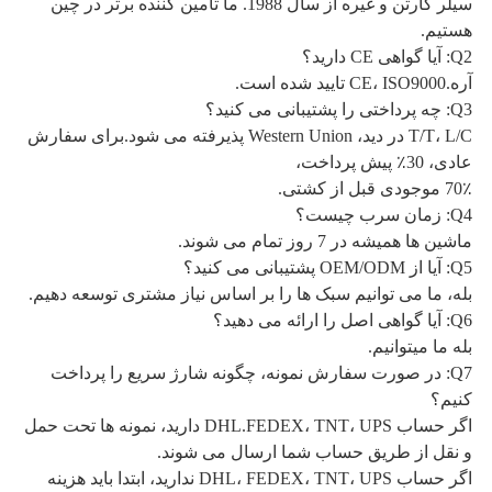
سیلر کارتن و غیره از سال 1988.
ما تامین کننده برتر در چین
هستیم.
Q2: آیا گواهی CE دارید؟
آره.CE، ISO9000 تایید شده است.
Q3: چه پرداختی را پشتیبانی می کنید؟
T/T، L/C در دید، Western Union پذیرفته می شود.برای سفارش
عادی، 30٪ پیش پرداخت،
70٪ موجودی قبل از کشتی.
Q4: زمان سرب چیست؟
ماشین ها همیشه در 7 روز تمام می شوند.
Q5: آیا از OEM/ODM پشتیبانی می کنید؟
بله، ما می توانیم سبک ها را بر اساس نیاز مشتری توسعه دهیم.
Q6: آیا گواهی اصل را ارائه می دهید؟
بله ما میتوانیم.
Q7: در صورت سفارش نمونه، چگونه شارژ سریع را پرداخت
کنیم؟
اگر حساب DHL.FEDEX، TNT، UPS دارید، نمونه ها تحت حمل
و نقل از طریق حساب شما ارسال می شوند.
اگر حساب DHL، FEDEX، TNT، UPS ندارید، ابتدا باید هزینه