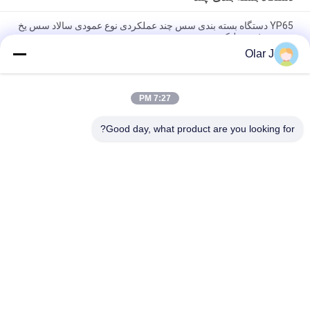
YP65 دستگاه بسته بندی سس چند عملکردی نوع عمودی سالاد سس یخ
بسته روغن سیلیکون
Olar J
2600W 15KHZ دستگاه جوشکاری پلاستیکی استاندارد MP - 1526B /
1518 / 1530 / 1532.
7:27 PM
دستگاه بسته بندی دانه های عمودی چند منظوره برای دانه های شکلاتی
آجیل میان وعده ها
Good day, what product are you looking for?
دسته بندی های محبوب
همه
کمپرسور هوا پیچ
دستگاه بسته بندی چند
دستگاه بسته بندی مهر 
دستگاه بسته بندی 
و موم خلاuum
VFFS
دستگاه بسته بندی 
دستگاه بسته بندی 
کیسه چای
جعبه راه راه