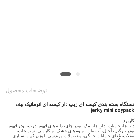
نقشه
سایت
PRIVACY
POLICY
توضیحات محصول
دستگاه بسته بندی کیسه ای زیپ دار کیسه ای اتوماتیک بیف 
jerky mini doypack
کاربرد:
دانه ها، حبوبات، دانه ها، نمک، پودر چای، دانه های قهوه، ذرت، پودر قهوه،
پودر نارگیل، آجیل، آب نبات، میوه های خشک، ماکارونی، سبزیجات،
تنقلات، غذای حیوانات خانگی، محصولات مهندسی با وزن کم و بسیاری