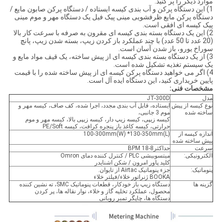
موارد دیگر را پر کنید.
1) این دستگاه پرکن و آب بندی کیسه ایستاده / دستگاه پرکن صابون مایع /
دستگاه پرکن مایع ظرفشویی مینی پیک فیل یک دستگاه مهر و موم مینی
پیک کیسه ای افقی است.
2) این یک دستگاه بسته بندی کیسه ای مقرون به صرفه با سرعت کار بالا
(20 عدد تا 50 عدد) با چند عملکرد باز کردن زیپ، بسته شدن زیپ، پانچ
سوراخ یورو، باز شدن آسان است.
3) از یک دستگاه بسته بندی کیسه ای از پیش ساخته، یک قیف مواد مایع و
یک سیستم تغذیه تشکیل شده است.
4) اگر می خواهید دستگاه پرکن کیسه ای از پیش ساخته شده را با قیمت
پایین خریداری کنید، این دستگاه ایده آل است.
مشخصات فنی:
مدل
JT-300D
نوع کیسه از پیش
ایستاده، قابل آب بندی مجدد، اجرا شده، کف صاف، کیسه مهر و
ساخته شده
موم 3 جانبی،
کیسه زیپی، کیسه زیپ دار، کیسه زیپی بالا، کیسه مهر و موم
حرارتی، کیسه کاغذ باز پنجره کرافت، کیسه PE/Soft
اندازه کیسه از
100-300mm(W) *130-350mm(L)
پیش ساخته شده
سرعت
حداکثر8-18 BPM
الکترونیکی:
میتسوبیشی PLC / کنترل کننده دمای Omron
کلید پاور امرون / شکن اشنایدر
پنوماتیک:
جزء پنوماتیک Airtac از تایوان.
BOOKA ژنراتور خلاء/فیلتر خلاء
گزینه ها
دستگاه زیپ باز خودکار، قطعات پنوماتیک SMC، ته نشین کننده
محصول، عملکرد تخلیه گاز و خلاء، نوار نقاله ها، پر کردن
دستگاه ها، چاپگر تمبر روبانی