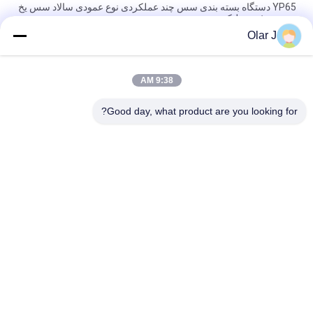
YP65 دستگاه بسته بندی سس چند عملکردی نوع عمودی سالاد سس یخ
بسته روغن سیلیکون
Olar J
2600W 15KHZ دستگاه جوشکاری پلاستیکی استاندارد MP - 1526B /
1518 / 1530 / 1532.
9:38 AM
دستگاه بسته بندی دانه های عمودی چند منظوره برای دانه های شکلاتی
آجیل میان وعده ها
Good day, what product are you looking for?
دسته بندی های محبوب
همه
کمپرسور هوا پیچ
دستگاه بسته بندی چند
دستگاه بسته بندی مهر 
دستگاه بسته بندی 
و موم خلاuum
VFFS
دستگاه بسته بندی 
دستگاه بسته بندی 
کیسه چای
جعبه راه راه
دستگاه پر کردن کارتن 
کارتن اتوماتیک