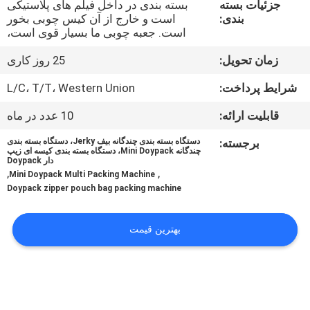
جزئیات بسته
بسته بندی در داخل فیلم های پلاستیکی
کنترل
بندی:
است و خارج از آن کیس چوبی بخور
کیفیت
است. جعبه چوبی ما بسیار قوی است،
زمان تحویل:
25 روز کاری
با
شرایط پرداخت:
L/C، T/T، Western Union
ما
قابلیت ارائه:
10 عدد در ماه
تماس
برجسته:
دستگاه بسته بندی چندگانه بیف Jerky، دستگاه بسته بندی
بگیرید
چندگانه Mini Doypack، دستگاه بسته بندی کیسه ای زیپ
دار Doypack
,
,
Mini Doypack Multi Packing Machine
اخبار
Doypack zipper pouch bag packing machine
بهترین قیمت
موارد
درخواست
نقل قول