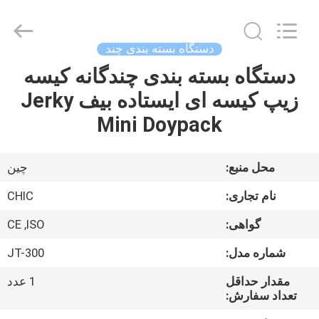
Xian
Yang
Chic
Machinery
Co.,
دستگاه بسته بندی چند
Ltd..
All
Rights
دستگاه بسته بندی چندگانه کیسه
خونه
Reserved.
زیپ کیسه ای ایستاده بیف Jerky
محصولات
Mini Doypack
درباره
محل منبع:
چین
ما
نام تجاری:
CHIC
گواهی:
CE ,ISO
بازدید
شماره مدل:
JT-300
از
کارخانه
مقدار حداقل
1 عدد
تعداد سفارش: