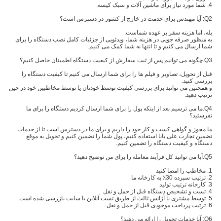
4. شما مورد نیاز برای ماشین آلات و سبک کیسه.
Q2: آیا مهندس برای خدمت در خارج از کشور در دسترس است؟
بله، اما هزینه سفر بر عهده شماست.
به منظور صرفه جویی در هزینه شما، ویدئویی از جزئیات کامل نصب دستگاه را برای
شما ارسال می کنیم و تا انتها به شما کمک می کنیم.
Q3.چگونه می توانیم پس از ثبت سفارش از کیفیت دستگاه اطمینان حاصل کنیم؟
قبل از تحویل، تصاویر و فیلم ها را برای شما ارسال می کنیم تا کیفیت دستگاه را
بررسی کنید.
و همچنین می توانید برای بررسی کیفیت توسط خودتان یا توسط مخاطبین خود در چین
ترتیب دهید.
Q4.ما می ترسیم بعد از اینکه پول را برای شما ارسال کردیم دستگاه را برای ما
نفرستید؟
ما مجوز و گواهی کسب و کار خود را داریم.و برای ما در دسترس است تا از خدمات
تضمین تجارت علی بابا استفاده کنیم، پول شما را تضمین کنیم و تحویل به موقع
دستگاه و کیفیت دستگاه را تضمین کنیم.
Q5.آیا می توانید کل فرآیند معامله را برای من توضیح دهید؟
1. مخاطب را امضا کنید
2. ترتیب سپرده 30٪ به کارخانه ما
3. کارخانه ترتیب تولید
4. تست و تشخیص دستگاه قبل از حمل و نقل
5. توسط مشتری یا آژانس ثالث از طریق تست آنلاین یا سایت بازرسی شده است.
6. ترتیب پرداخت موجودی قبل از حمل و نقل.
Q6: آیا خدمات تحویل را ارائه می دهید؟