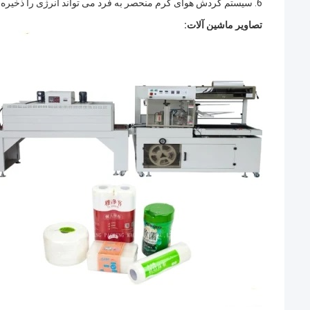
6. سیستم گردش هوای گرم منحصر به فرد می تواند انرژی را ذخیره کند و انقباض را محکم تر و زیباتر کند.
تصاویر ماشین آلات: