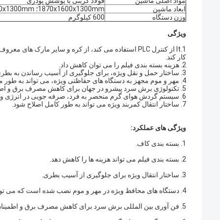
مواد اصلی ماشین
فولاد کربنی با پوشش پودری
ابعاد ماشین
1870x1600x1300mm؛ 1600x600x1300mm
وزن دستگاه
600 کیلوگرم
ویژگی
1.lt از کنترل PLC استفاده می کند، از کره و سایر مارک ه
کار کند.
2. هزینه بسته بندی فیلم را می توان کاهش داد.
3. ساختار حمل و نقل ویژه، برای جلوگیری از آسیب رساندن به بطری.
4. مهر و موم مجهز به دستگاه های حفاظتی ویژه، می تواند به طور موثر از بسته بندی برش تصادفی جلوگیری کند.
5. تکنولوژی برش سرد پیشرو در جهان برای کاهش مصرف برق و اطمینان از بسته شدن سریع و محکم.
6. سیستم گردش هوای گرم منحصر به فرد، صرفه جویی در انرژی و انقباض سفت تر و زیباتر.
7. ساختار انتقال کمربند ویژه می تواند به طور کامل اصلاح شود.
ویژگی های عملکرد:
1. بسته بندی کاف.
2. بسته بندی فیلم می تواند هزینه ها را کاهش دهد.
3. ساختار انتقال ویژه برای جلوگیری از آسیب بطری.
4. دستگاه های محافظ ویژه در مهر و موم نصب شده است که می تواند به طور موثر از بسته بندی اشتباه جلوگیری کند.
5. فن آوری بین المللی برش سرد برای کاهش مصرف برق و اطمینان از آب بندی سریع و محکم.