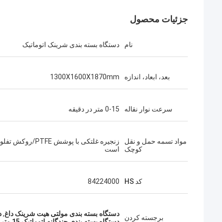
جزئیات محصول
نام
دستگاه بسته بندی شرینک اتوماتیک
بعد، ابعاد، اندازه
1300X1600X1870mm
سرعت نوار نقاله
0-15 متر در دقیقه
مواد تسمه حمل و نقل
زنجیره غلتکی با پوشش PTFE/ر
کوچک
است
کد HS
84224000
دستگاه بسته بندی مولتی هیت شرینک داغ
,
د
برجسته کردن
دستگاه بسته بندی چندگانه اتوماتیک 15 متر در دقیقه