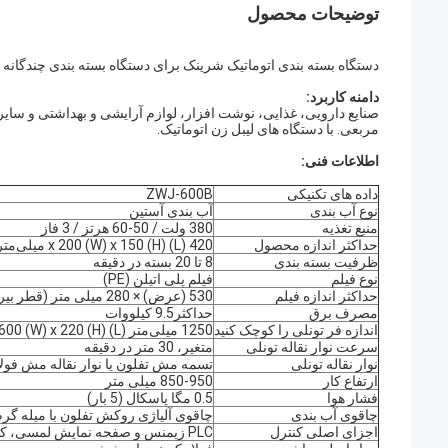
توضیحات محصول
دستگاه بسته بندی اتوماتیک شرینک برای دستگاه بسته بندی چندگانه
دامنه کاربرد:
صنایع دارویی، غذایی، نوشت افزار، لوازم آرایشی و بهداشتی و سای
مربعی. با دستگاه های لیبل زن اتوماتیک.
اطلاعات فنی:
داده های تکنیکی
ZWJ-600B
نوع آب بندی
آب بندی آستین
منبع تغذیه
380 ولت / 50-60 هرتز / 3 فاز
حداکثر اندازه محصول
420 (L) x 200 (W) x 150 (H) میلی‌متر
ظرفیت بسته بندی
8 تا 20 بسته در دقیقه
نوع فیلم
فیلم پلی اتیلن (PE)
حداکثر اندازه فیلم
530 (عرض) × 280 میلی متر (قطر بیرونی)
مصرف برق
حداکثر9.5 کیلووات
اندازه فر تونلی را کوچک کنید
1250 میلی‌متر (L) x 600 (W) x 220 (H) میلی‌متر
سرعت نوار نقاله تونلی
متغیر، 30 متر در دقیقه
نوار نقاله تونلی
تسمه مش تفلون یا نوار نقاله مش فول
ارتفاع کار
850-950 میلی متر
فشار هوا
0.5 مگا پاسکال (5 بار)
چاقوی آب بندی
چاقوی آلیاژی روکش تفلون با میله گر
اجزای اصلی کنترل
PLC زیمنس و صفحه نمایش لمسی، کنترل کننده دمای Omron، رله و سنسور