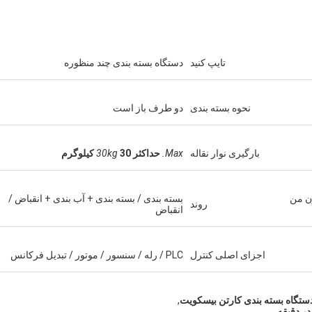
تایپ کنید
دستگاه بسته بندی چند منظوره
نحوه بسته بندی
دو طرف باز است
بارگیری نوار نقاله
Max.
حداکثر
30 کیلوگرم
30kg
وکش تفلون من
بسته بندی / بسته بندی + آب بندی + انقباض /
روند
انقباض
اجزای اصلی کنترل
PLC / رله / سنسور / موتور / تبدیل فرکانس
ستگاه بسته بندی کارتن بیسکویت
,