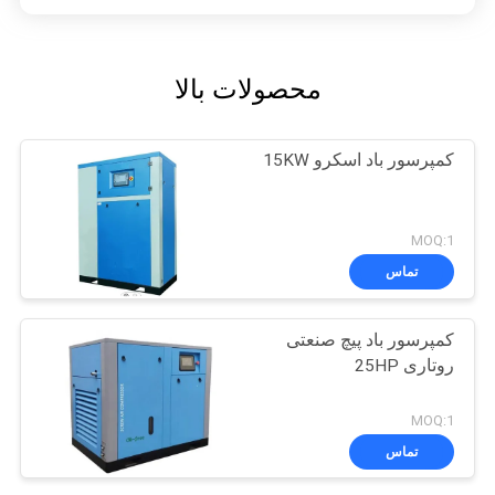
محصولات بالا
کمپرسور باد اسکرو 15KW
MOQ:1
تماس
کمپرسور باد پیچ ​​صنعتی
روتاری 25HP
MOQ:1
تماس