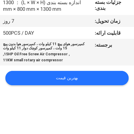
جزئیات بسته
اندازه بسته بندی (L × W × H) ： 1300
کنترل
بندی:
mm × 800 mm × 1300 mm
کیفیت
زمان تحویل:
7 روز
با
قابلیت ارائه:
500PCS / DAY
ما
برجسته:
کمپرسور هوای پیچ 11 کیلو وات ، کمپرسور هوا بدون پیچ
15 ولت ، کمپرسور کوچک دوار 11 کیلو وات
تماس
,
,
15HP Oil Free Screw Air Compressor
11KW small rotary air compressor
بگیرید
بهترین قیمت
اخبار
موارد
درخواست
نقل قول