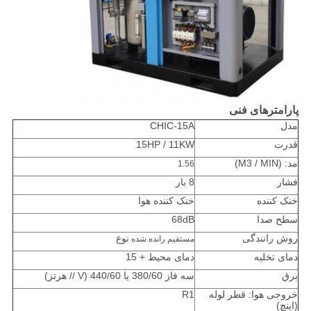
پارامترهای فنی
مدل
CHIC-15A
قدرت
15HP / 11KW
مد: (M3 / MIN)
1.56
فشار
8 بار
خنک کننده
خنک کننده هوا
سطح صدا
68dB
روش رانندگی
نوع
مستقیم رانده شده
دمای تخلیه
دمای محیط + 15
برق
سه فاز 380/60 یا 440/60 (V // هرتز)
خروجی هوا: قطر لوله
R1
(اینچ)