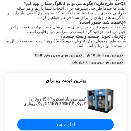
Q3چند طرح دارید؟چگونه می توانم کاتالوگ شما را تهیه کنم؟
الف. ما صدها طراحی پیشرفته برای انتخاب شما داریم و هر ساله
طراحی جدیدی داریم.فقط به ما بگویید که به چه نوع کالایی نیاز دارید و
ما گزینه های زیادی را برای شما فراهم خواهیم کرد ،
Q4قیمت شما چطور است؟
A. جزئیات مورد نیاز خود را برای من ارسال کنید ، بهترین قیمت را در
چین دریافت خواهید کرد.قیمت در سراسر دنیا رقابتی است.
Q5زمان تحویل چیست و بسته چیست؟
A. به طور معمول زمان تحویل حدود 25-35 روز است ، محصولات آل ما
با بسته بندی دریا مناسب است.
کمپرسور پیچ 3 فاز 10 بار
کمپرسور هوای بدون روغن 10HP
کمپرسور هوا بدون پیچ 7.5 کیلو وات
بهترين قيمت رو براي
کمپرسور باد اسکرو 15HP روتاری
کوچک 11KW 293KGS کوچک روتاری
ادامه هید