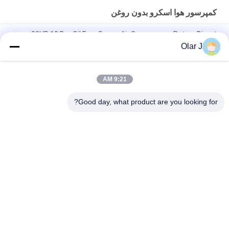
کمپرسور هوا اسکرو بدون روغن
30HP 10 Bar Oil Free Screw Air Compressor Rotary Direct
Driven
Olar J
کمپرسور باد اسکرو الکتریکی 25HP 18.5KW روتاری
9:21 AM
کمپرسور اسکرو بدون روغن روتاری 30 اسب بخار هوا 8 بار 22KW
72dB
Good day, what product are you looking for?
دسته بندی های محبوب
همه
کمپرسور هوا پیچ
دستگاه بسته بندی چند
دستگاه بسته بندی مهر 
دستگاه بسته بندی 
و موم خلاuum
VFFS
دستگاه بسته بندی 
دستگاه بسته بندی 
کیسه چای
جعبه راه راه