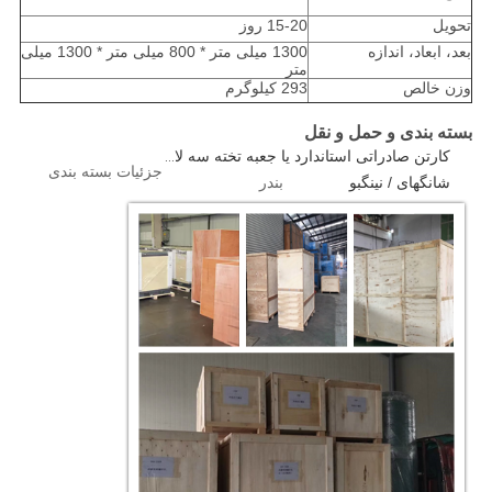
تحویل
15-20 روز
بعد، ابعاد، اندازه
1300 میلی متر * 800 میلی متر * 1300 میلی
متر
وزن خالص
293 کیلوگرم
بسته بندی و حمل و نقل
کارتن صادراتی استاندارد یا جعبه تخته سه لا 1 عدد / جعبه
جزئیات بسته بندی
شانگهای / نینگبو
بندر