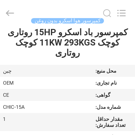
Xian
Yang
Chic
Machinery
Co.,
کمپرسور هوا اسکرو بدون روغن
Ltd..
All
Rights
کمپرسور باد اسکرو 15HP روتاری
خونه
Reserved.
کوچک 11KW 293KGS کوچک
محصولات
روتاری
درباره
محل منبع:
چین
ما
نام تجاری:
OEM
گواهی:
CE
بازدید
شماره مدل:
CHIC-15A
از
کارخانه
مقدار حداقل
1
تعداد سفارش: