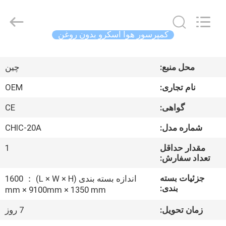
Xian
Yang
Chic
Machinery
Co.,
کمپرسور هوا اسکرو بدون روغن
Ltd..
All
Rights
خونه
Reserved.
محل منبع:
چین
محصولات
نام تجاری:
OEM
گواهی:
CE
درباره
شماره مدل:
CHIC-20A
ما
مقدار حداقل
1
تعداد سفارش:
بازدید
جزئیات بسته
اندازه بسته بندی (L × W × H) ： 1600
از
بندی:
mm × 9100mm × 1350 mm
کارخانه
زمان تحویل:
7 روز