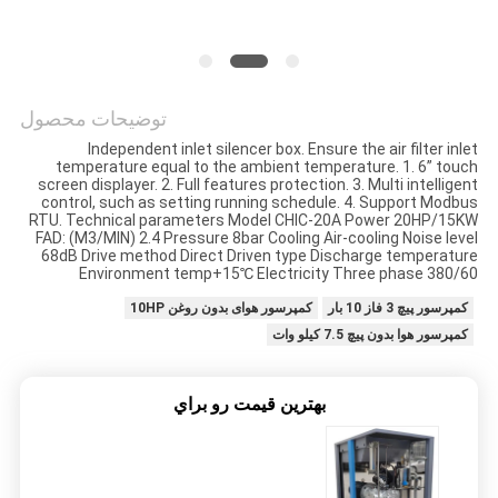
نقشه
سایت
توضیحات محصول
Independent inlet silencer box. Ensure the air filter inlet
PRIVACY
temperature equal to the ambient temperature. 1. 6” touch
screen displayer. 2. Full features protection. 3. Multi intelligent
POLICY
control, such as setting running schedule. 4. Support Modbus
RTU. Technical parameters Model CHIC-20A Power 20HP/15KW
FAD: (M3/MIN) 2.4 Pressure 8bar Cooling Air-cooling Noise level
68dB Drive method Direct Driven type Discharge temperature
Environment temp+15℃ Electricity Three phase 380/60
کمپرسور پیچ 3 فاز 10 بار
کمپرسور هوای بدون روغن 10HP
کمپرسور هوا بدون پیچ 7.5 کیلو وات
بهترين قيمت رو براي