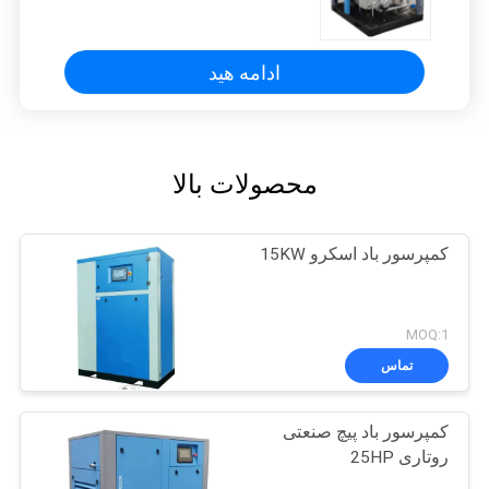
ادامه هید
محصولات بالا
کمپرسور باد اسکرو 15KW
MOQ:1
تماس
کمپرسور باد پیچ ​​صنعتی
روتاری 25HP