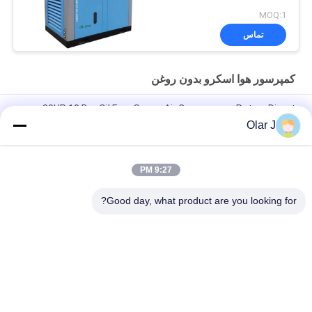
MOQ:1
تماس
کمپرسور هوا اسکرو بدون روغن
30HP 10 Bar Oil Free Screw Air Compressor Rotary Direct
Driven
Olar J
کمپرسور باد اسکرو الکتریکی 25HP 18.5KW روتاری
9:27 PM
کمپرسور اسکرو بدون روغن روتاری 30 اسب بخار هوا 8 بار 22KW
72dB
Good day, what product are you looking for?
دسته بندی های محبوب
همه
کمپرسور هوا پیچ
دستگاه بسته بندی چند
دستگاه بسته بندی مهر 
دستگاه بسته بندی 