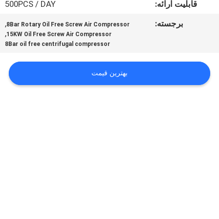
قابلیت ارائه:
500PCS / DAY
کنترل
کیفیت
برجسته:
,
8Bar Rotary Oil Free Screw Air Compressor
,
15KW Oil Free Screw Air Compressor
8Bar oil free centrifugal compressor
با
ما
بهترین قیمت
تماس
بگیرید
اخبار
موارد
درخواست
نقل قول